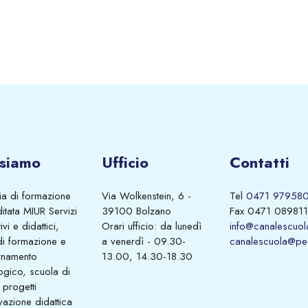
 siamo
Ufficio
Contatti
a di formazione
Via Wolkenstein, 6 -
Tel
0471 97958
itata MIUR Servizi
39100 Bolzano
Fax 0471 089811
vi e didattici,
Orari ufficio: da lunedì
info@canalescuola
di formazione e
a venerdì - 09.30-
canalescuola@pec
rnamento
13.00, 14.30-18.30
ogico, scuola di
 progetti
vazione didattica