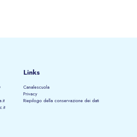
Links
0
Canalescuola
Privacy
.it
Riepilogo della conservazione dei dati
.it