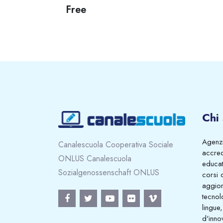
Free
Chi
Agenzi
Canalescuola Cooperativa Sociale
accred
ONLUS Canalescuola
educati
Sozialgenossenschaft ONLUS
corsi 
aggio
tecnol
lingue,
d'inno