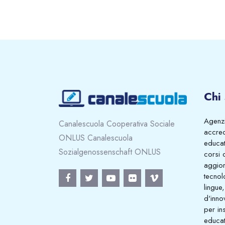
Chi
Agenzi
Canalescuola Cooperativa Sociale
accred
ONLUS Canalescuola
educati
Sozialgenossenschaft ONLUS
corsi 
aggio
tecnol
lingue,
d'inno
per in
educat