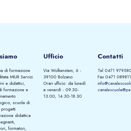
 siamo
Ufficio
Contatti
a di formazione
Via Wolkenstein, 6 -
Tel
0471 97958
itata MIUR Servizi
39100 Bolzano
Fax 0471 089811
vi e didattici,
Orari ufficio: da lunedì
info@canalescuola
di formazione e
a venerdì - 09.30-
canalescuola@pec
rnamento
13.00, 14.30-18.30
ogico, scuola di
 progetti
vazione didattica
segnanti,
ori, formatori,