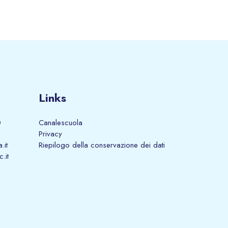
Links
0
Canalescuola
Privacy
.it
Riepilogo della conservazione dei dati
.it