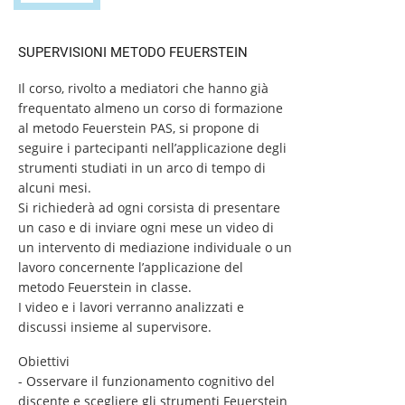
SUPERVISIONI METODO FEUERSTEIN
Il corso, rivolto a mediatori che hanno già
frequentato almeno un corso di formazione
al metodo Feuerstein PAS, si propone di
seguire i partecipanti nell’applicazione degli
strumenti studiati in un arco di tempo di
alcuni mesi.
Si richiederà ad ogni corsista di presentare
un caso e di inviare ogni mese un video di
un intervento di mediazione individuale o un
lavoro concernente l’applicazione del
metodo Feuerstein in classe.
I video e i lavori verranno analizzati e
discussi insieme al supervisore.
Obiettivi
- Osservare il funzionamento cognitivo del
discente e scegliere gli strumenti Feuerstein