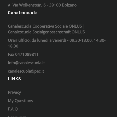
Via Wolkenstein, 6 - 39100 Bolzano
Canalescuola
Canalescuola Cooperativa Sociale ONLUS |
Canalescuola Sozialgenossenschaft ONLUS
Orari ufficio: da lunedì a venerdì - 09.30-13.00, 14.30-
18.30
Fax 0471089811
info@canalescuola.it
canalescuola@pec.it
LINKS
Privacy
My Questions
F.A.Q