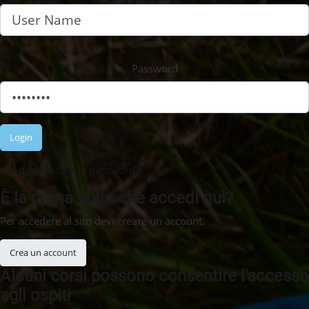
Password
Login
Hai dimenticato la password?
È la prima volta che accedi qui?
Per accedere al sito devi creare un account.
Crea un account
Alcuni corsi possono consentire l'accesso
agli ospiti