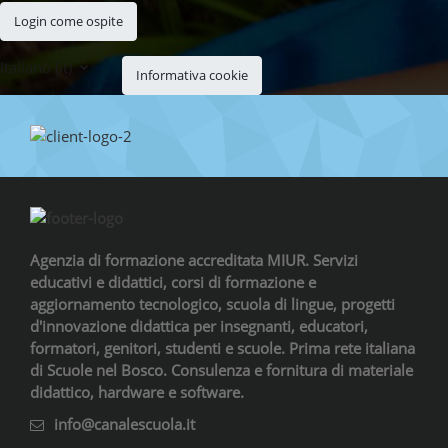
Login come ospite
Italiano ‎(it)‎
Informativa cookie
Agenzia di formazione accreditata MIUR. Servizi
educativi e didattici, corsi di formazione e
aggiornamento tecnologico, scuola di lingue, progetti
d'innovazione didattica per insegnanti, educatori,
formatori, genitori, studenti e scuole. Prima rete italiana
di Scuole nel Bosco. Consulenza e fornitura di materiale
didattico, hardware e software.
info@canalescuola.it