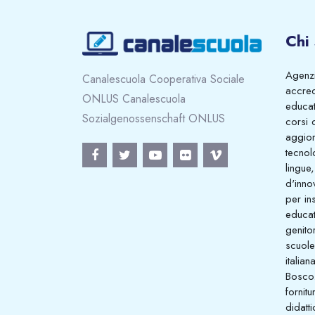
Chi
Agenzi
Canalescuola Cooperativa Sociale
accred
ONLUS Canalescuola
educati
Sozialgenossenschaft ONLUS
corsi 
aggio
tecnol
lingue,
d'inno
per in
educat
genitor
scuole
italian
Bosco
fornitu
didatt