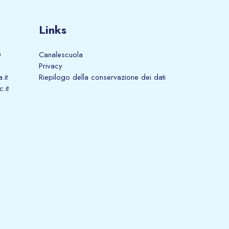
Links
0
Canalescuola
Privacy
.it
Riepilogo della conservazione dei dati
.it