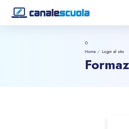
Vai al contenuto principale
0
Home
Login al sito
Formaz