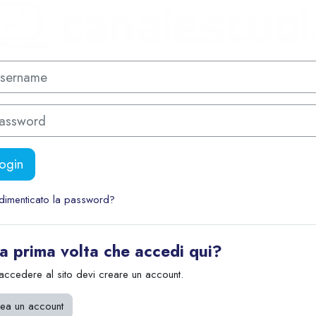
Login su Forma
a creazione account
rname
sword
ogin
dimenticato la password?
la prima volta che accedi qui?
accedere al sito devi creare un account.
ea un account