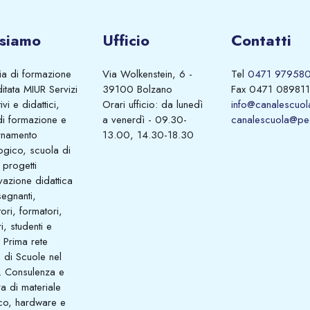
 siamo
Ufficio
Contatti
a di formazione
Via Wolkenstein, 6 -
Tel
0471 97958
itata MIUR Servizi
39100 Bolzano
Fax 0471 089811
vi e didattici,
Orari ufficio: da lunedì
info@canalescuola
di formazione e
a venerdì - 09.30-
canalescuola@pec
rnamento
13.00, 14.30-18.30
ogico, scuola di
 progetti
vazione didattica
segnanti,
ori, formatori,
i, studenti e
 Prima rete
a di Scuole nel
. Consulenza e
ra di materiale
ico, hardware e