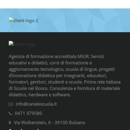
Agenzia di formazione accreditata MIUR. Servizi
educativi e didattici, corsi di formazione e
aggiornamento tecnologico, scuola di lingue, progetti
d'innovazione didattica per insegnanti, educatori,
formatori, genitori, studenti e scuole. Prima rete italiana
di Scuole nel Bosco. Consulenza e fornitura di materiale
didattico, hardware e software.
info@canalescuola.it
0471 979580
Via Wolkenstein, 6 - 39100 Bolzano