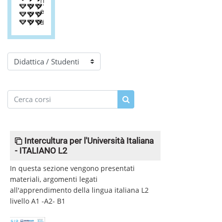
n
e
a
Categorie di corso
Cerca corsi
Cerca corsi
Intercultura per l'Università Italiana
- ITALIANO L2
In questa sezione vengono presentati
materiali, argomenti legati
all'apprendimento della lingua italiana L2
livello A1 -A2- B1